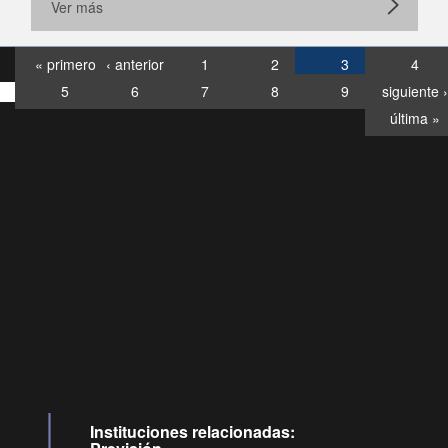
Ver más
« primero
‹ anterior
1
2
3
4
5
6
7
8
9
siguiente ›
última »
Consultas
Buzón
por:
Ciudadano
6007120028, ✽8088
y
Videollamadas
Instituciones relacionadas: