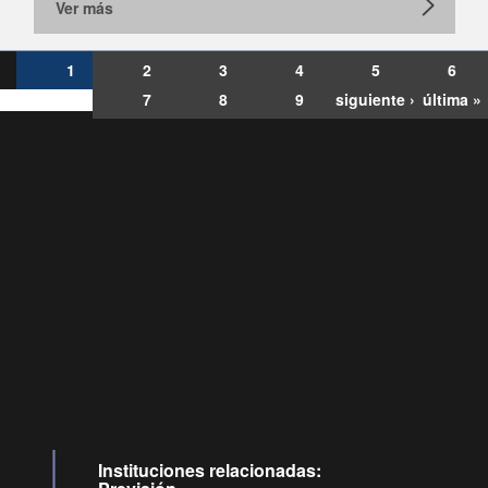
Ver más
1
2
3
4
5
6
7
8
9
siguiente ›
última »
Consultas
Buzón
por:
Ciudadano
6007120028, ✽8088
y
Videollamadas
Instituciones relacionadas: