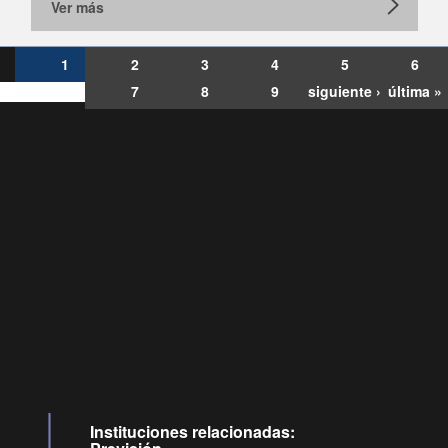
Ver más
1
2
3
4
5
6
7
8
9
siguiente ›
última »
Consultas
Buzón
por:
Ciudadano
6007120028, ✽8088
y
Videollamadas
Instituciones relacionadas: