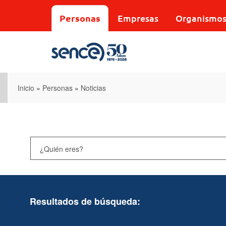
Pasar
al
Personas
Empresas
Organismo
contenido
principal
Inicio
»
Personas
»
Noticias
Resultados de búsqueda: