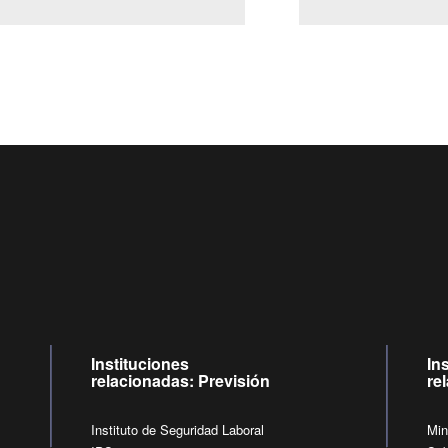
Centro de llamadas: 6007120028, Celular ✽8088 de lunes a j
09:00 a 18:00 horas y viernes de 09:00 a 17:00 horas.
de lunes a viernes de 09:00 a 17:00 horas.
Videollamadas
Instituciones
In
relacionadas: Previsión
re
Instituto de Seguridad Laboral
Min