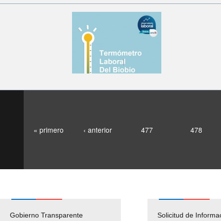
« primero
‹ anterior
477
478
Gobierno Transparente
Pago Proveedores
Solicitud de Informa