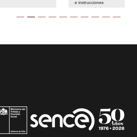
e instrucciones
presuspuetarias