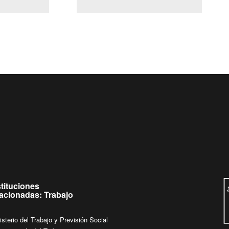
(Servicio Civil)
Ley Lobby
ueves de
Ingrese su consulta al
Buzón Ciudadano
stituciones
lacionadas: Trabajo
isterio del Trabajo y Previsión Social