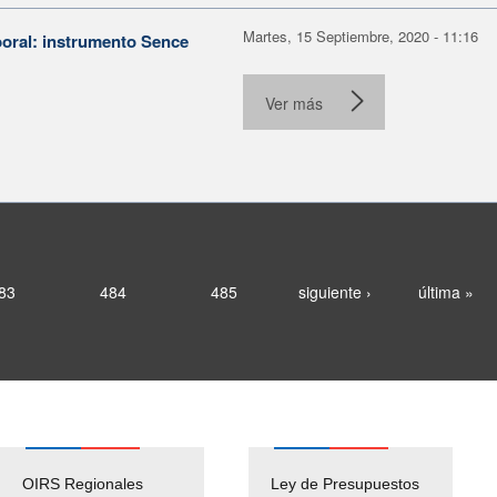
Martes, 15 Septiembre, 2020 - 11:16
boral: instrumento Sence
Ver más
83
484
485
siguiente ›
última »
OIRS Regionales
Ley de Presupuestos