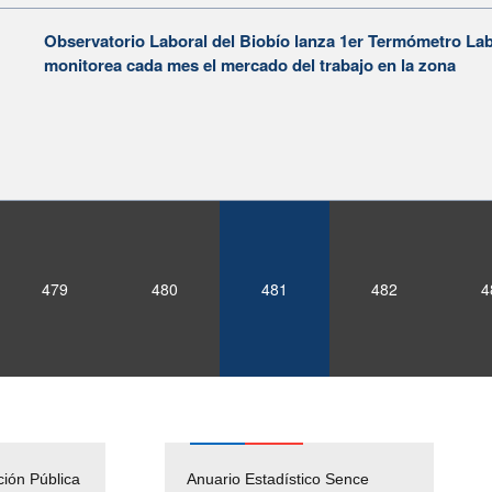
Observatorio Laboral del Biobío lanza 1er Termómetro La
monitorea cada mes el mercado del trabajo en la zona
479
480
481
482
4
ción Pública
Empleos Públicos
Anuario Estadístico Sence
Solicitud Audiencias y