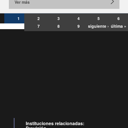
Ver más
1
2
3
4
5
6
7
8
9
siguiente ›
última »
Consultas
Buzón
por:
Ciudadano
6007120028, ✽8088
y
Videollamadas
Instituciones relacionadas: