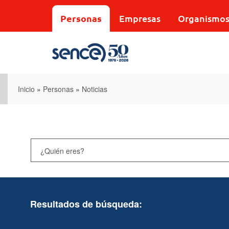
Pasar
al
Personas
Empresas
Organismo
contenido
principal
Inicio
»
Personas
»
Noticias
Resultados de búsqueda: