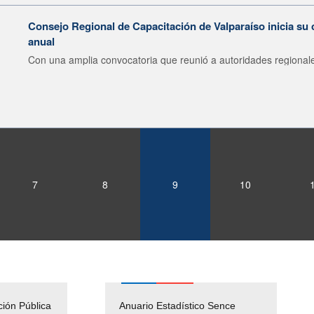
Consejo Regional de Capacitación de Valparaíso inicia su 
anual
Con una amplia convocatoria que reunió a autoridades regionale
7
8
9
10
ción Pública
Empleos Públicos
Anuario Estadístico Sence
Solicitud Audiencias y