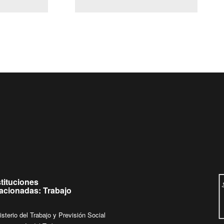
(Servicio Civil)
Ley Lobby
ueves de
Ingrese su consulta al
Buzón Ciudadano
stituciones
lacionadas: Trabajo
isterio del Trabajo y Previsión Social