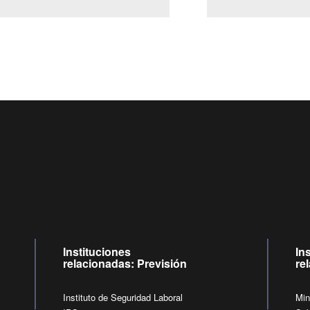
Centro de llamadas: 6007120028, Celular ✽8088 de lunes a j
09:00 a 18:00 horas y viernes de 09:00 a 17:00 horas.
de lunes a viernes de 09:00 a 17:00 horas.
Videollamadas
Instituciones
In
relacionadas: Previsión
re
Instituto de Seguridad Laboral
Min