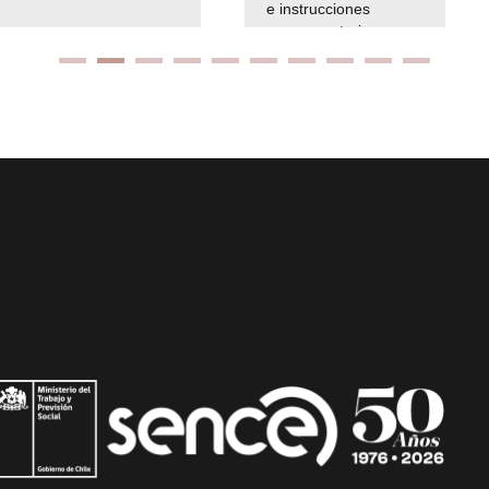
e instrucciones
presuspuetarias