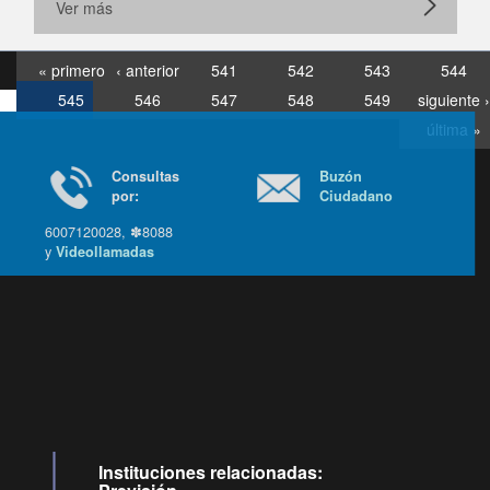
Ver más
« primero
‹ anterior
541
542
543
544
545
546
547
548
549
siguiente ›
última »
Consultas
Buzón
por:
Ciudadano
6007120028, ✽8088
y
Videollamadas
Ir arriba
Instituciones relacionadas: