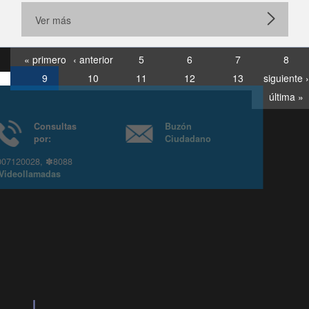
Ver más
« primero
‹ anterior
5
6
7
8
9
10
11
12
13
siguiente ›
última »
Consultas
Buzón
por:
Ciudadano
6007120028, ✽8088
y
Videollamadas