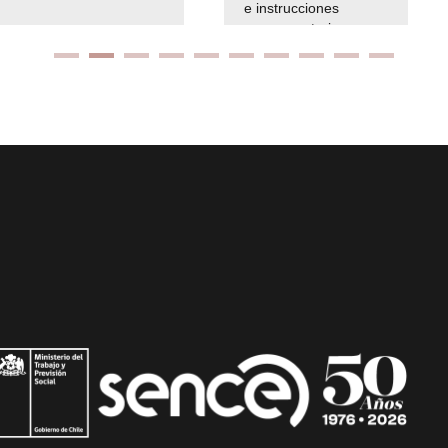
e instrucciones
presuspuetarias