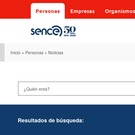
Pasar
al
Personas
Empresas
Organismo
contenido
principal
Inicio
»
Personas
»
Noticias
Resultados de búsqueda: