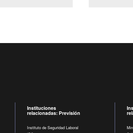
Centro de llamadas: 6007120028, Celular ✽8088 de lunes a juev
09:00 a 18:00 horas y viernes de 09:00 a 17:00 horas.
de lunes a viernes de 09:00 a 17:00 horas.
Videollamadas
Instituciones
In
relacionadas: Previsión
re
Instituto de Seguridad Laboral
Min