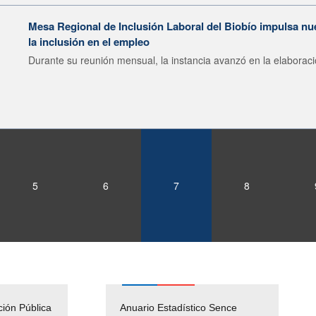
Mesa Regional de Inclusión Laboral del Biobío impulsa nu
la inclusión en el empleo
Durante su reunión mensual, la instancia avanzó en la elaboraci
5
6
7
8
ción Pública
Empleos Públicos
Anuario Estadístico Sence
Solicitud Audiencias y