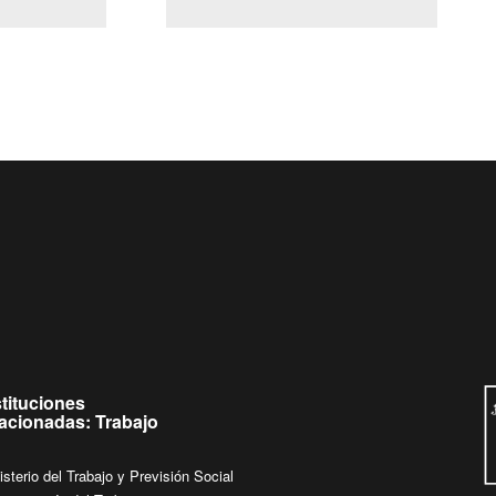
(Servicio Civil)
Ley Lobby
es de
Ingrese su consulta al
Buzón Ciudadano
stituciones
lacionadas: Trabajo
isterio del Trabajo y Previsión Social