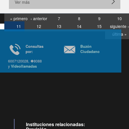
Ver más
« primero
‹ anterior
7
8
9
10
11
12
13
14
15
siguiente ›
última »
Consultas
Buzón
por:
Ciudadano
6007120028, ✽8088
y
Videollamadas
Ir arriba
Instituciones relacionadas: