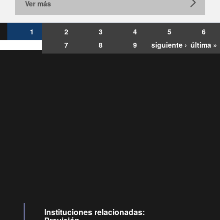
Ver más
1
2
3
4
5
6
7
8
9
siguiente ›
última »
Consultas
Buzón
por:
Ciudadano
6007120028, ✽8088
y
Videollamadas
Instituciones relacionadas: