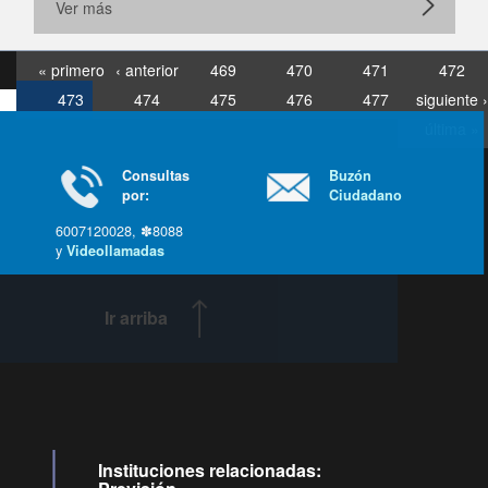
Ver más
« primero
‹ anterior
469
470
471
472
473
474
475
476
477
siguiente ›
última »
Consultas
Buzón
por:
Ciudadano
6007120028, ✽8088
y
Videollamadas
Ir arriba
Instituciones relacionadas: