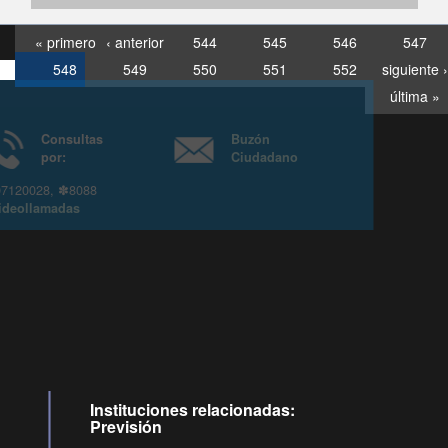
« primero
‹ anterior
544
545
546
547
548
549
550
551
552
siguiente ›
última »
Consultas
Buzón
por:
Ciudadano
6007120028, ✽8088
y
Videollamadas
Instituciones relacionadas:
Previsión