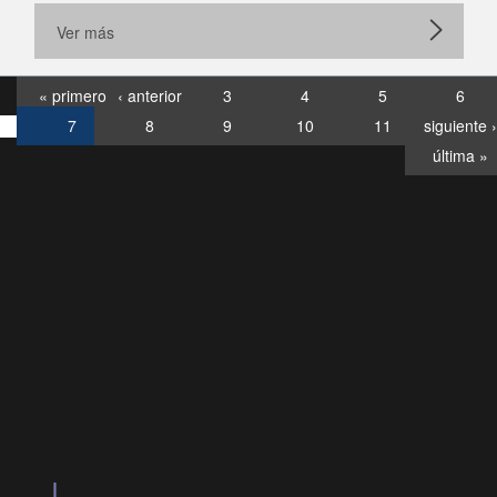
Ver más
« primero
‹ anterior
3
4
5
6
7
8
9
10
11
siguiente ›
última »
Consultas
Buzón
por:
Ciudadano
6007120028, ✽8088
y
Videollamadas