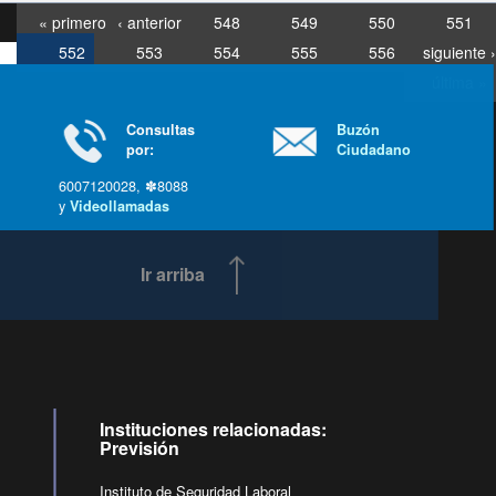
« primero
‹ anterior
548
549
550
551
552
553
554
555
556
siguiente ›
última »
Consultas
Buzón
por:
Ciudadano
6007120028, ✽8088
y
Videollamadas
Ir arriba
Instituciones relacionadas:
Previsión
Instituto de Seguridad Laboral