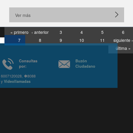
Ver más
« primero
‹ anterior
3
4
5
6
7
8
9
10
11
siguiente ›
última »
Consultas
Buzón
por:
Ciudadano
6007120028, ✽8088
y
Videollamadas