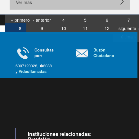
Ver más
« primero
‹ anterior
4
5
6
7
8
9
10
11
12
siguiente ›
última »
Consultas
Buzón
por:
Ciudadano
6007120028, ✽8088
y
Videollamadas
Ir arriba
Instituciones relacionadas: