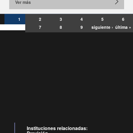
Ver más
1
2
3
4
5
6
7
8
9
siguiente ›
última »
Consultas
Buzón
por:
Ciudadano
6007120028, ✽8088
y
Videollamadas
Instituciones relacionadas: