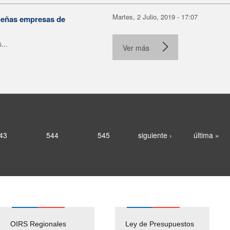
Martes, 2 Julio, 2019 - 17:07
queñas empresas de
...
Ver más
43
544
545
siguiente ›
última »
OIRS Regionales
Ley de Presupuestos