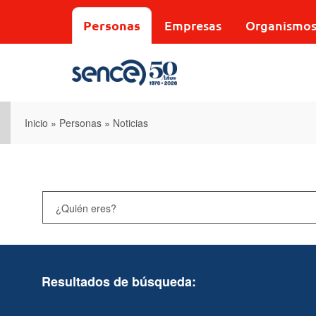
Pasar
al
Personas
Empresas
Organismo
contenido
principal
Inicio
»
Personas
»
Noticias
Resultados de búsqueda: