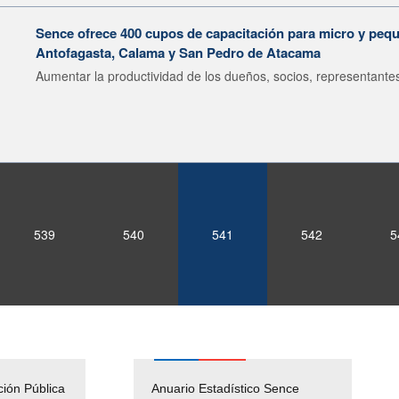
Sence ofrece 400 cupos de capacitación para micro y pe
Antofagasta, Calama y San Pedro de Atacama
Aumentar la productividad de los dueños, socios, representantes
539
540
541
542
5
ción Pública
Empleos Públicos
Anuario Estadístico Sence
Solicitud Audiencias y