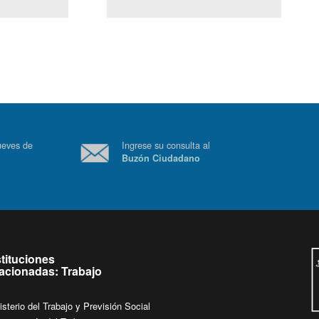
(Servicio Civil)
Ley Lobby
 a jueves de
Ingrese su consulta al
Buzón Ciudadano
.
stituciones
lacionadas: Trabajo
isterio del Trabajo y Previsión Social