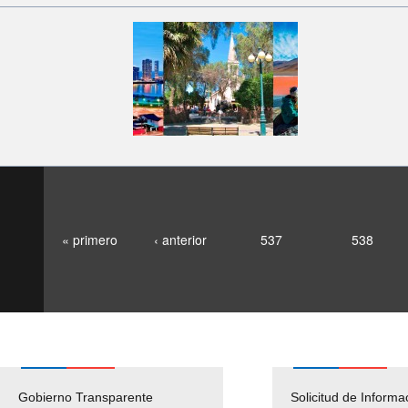
« primero
‹ anterior
537
538
Gobierno Transparente
Pago Proveedores
Solicitud de Informa