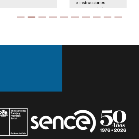
e instrucciones
presuspuetarias
Ir arriba