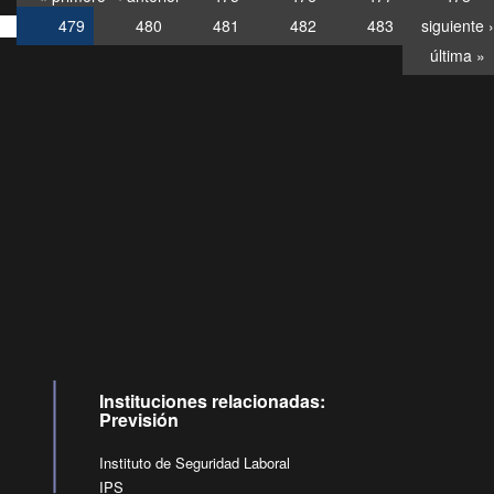
479
480
481
482
483
siguiente ›
última »
Consultas
Buzón
por:
Ciudadano
6007120028, ✽8088
y
Videollamadas
Instituciones relacionadas:
Previsión
Instituto de Seguridad Laboral
IPS