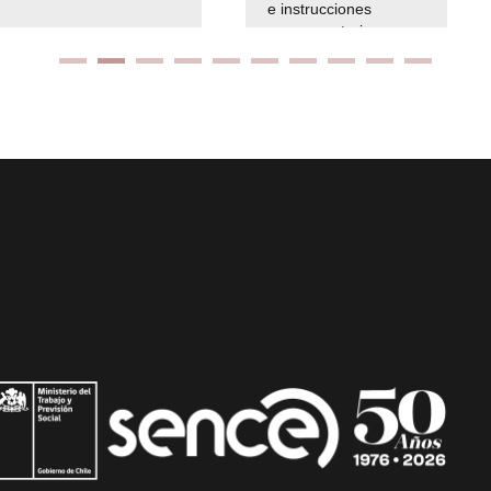
e instrucciones
presuspuetarias