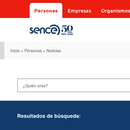
Pasar
al
Personas
Empresas
Organismo
contenido
principal
Inicio
»
Personas
»
Noticias
Resultados de búsqueda: