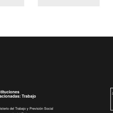
(Servicio Civil)
Ley Lobby
 jueves de
Ingrese su consulta al
Buzón Ciudadano
stituciones
lacionadas: Trabajo
isterio del Trabajo y Previsión Social