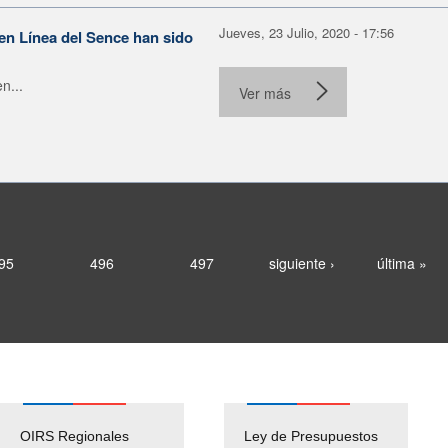
Jueves, 23 Julio, 2020 - 17:56
en Línea del Sence han sido
n...
Ver más
95
496
497
siguiente ›
última »
OIRS Regionales
Ley de Presupuestos