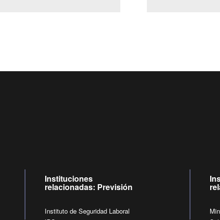
Centro de llamadas: 6007120028, Celular ✽8088 de lunes a
09:00 a 18:00 horas y viernes de 09:00 a 17:00 horas.
de lunes a viernes de 09:00 a 17:00 horas.
Videollamadas
Instituciones
In
relacionadas: Previsión
re
Instituto de Seguridad Laboral
Min