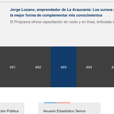
Jorge Lozano, emprendedor de La Araucanía: Los cursos 
la mejor forma de complementar mis conocimientos
El Programa ofrece capacitación sin costo y en línea, enfocada e
491
492
493
494
4
ción Pública
Empleos Públicos
Anuario Estadístico Sence
Solicitud Audiencias y