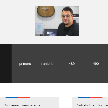
« primero
‹ anterior
489
490
Gobierno Transparente
Pago Proveedores
Solicitud de Informa