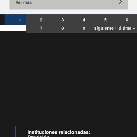
Ver más
1
2
3
4
5
6
7
8
9
siguiente ›
última »
Consultas
Buzón
por:
Ciudadano
6007120028, ✽8088
y
Videollamadas
Instituciones relacionadas: