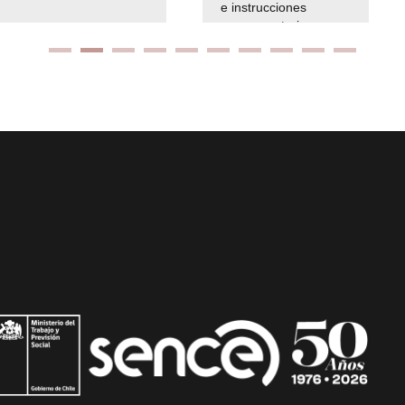
e instrucciones
presuspuetarias
Ir arriba