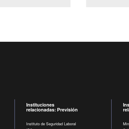
Centro de llamadas: 6007120028, Celular ✽8088 de lunes 
09:00 a 18:00 horas y viernes de 09:00 a 17:00 horas.
de lunes a viernes de 09:00 a 17:00 horas
Videollamadas
Instituciones
In
relacionadas: Previsión
re
Instituto de Seguridad Laboral
Min