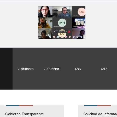
« primero
‹ anterior
486
487
Gobierno Transparente
Pago Proveedores
Solicitud de Informa