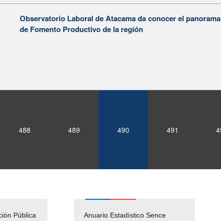
Observatorio Laboral de Atacama da conocer el panorama l
de Fomento Productivo de la región
488
489
490
491
4
ción Pública
Empleos Públicos
Anuario Estadístico Sence
Solicitud Audiencias y