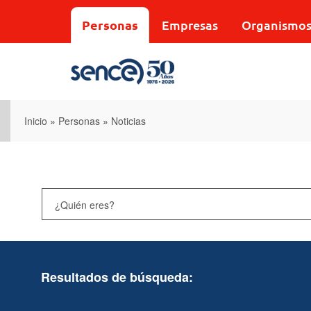
Pasar
al
Personas
Empresas
Organismo
contenido
principal
Inicio
»
Personas
»
Noticias
Resultados de búsqueda: