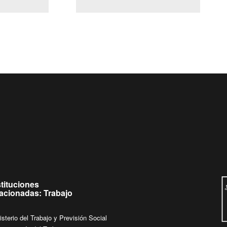
(Servicio Civil)
Ley Lobby
a jueves de
Ingrese su consulta al
Buzón Ciudadano
.
stituciones
lacionadas: Trabajo
isterio del Trabajo y Previsión Social