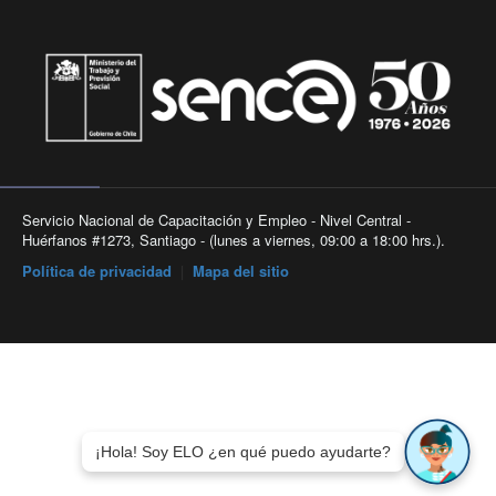
Servicio Nacional de Capacitación y Empleo - Nivel Central -
Huérfanos #1273, Santiago - (lunes a viernes, 09:00 a 18:00 hrs.).
Política de privacidad
|
Mapa del sitio
¡Hola! Soy ELO ¿en qué puedo ayudarte?