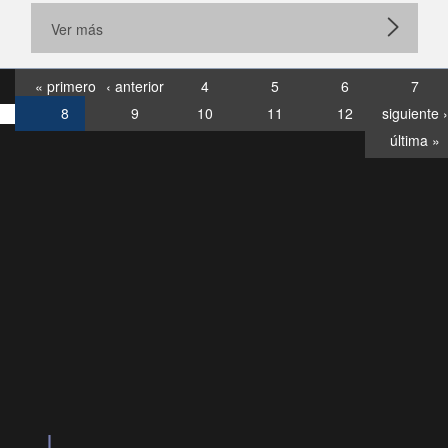
Ver más
« primero
‹ anterior
4
5
6
7
8
9
10
11
12
siguiente ›
última »
Consultas
Buzón
por:
Ciudadano
6007120028, ✽8088
y
Videollamadas