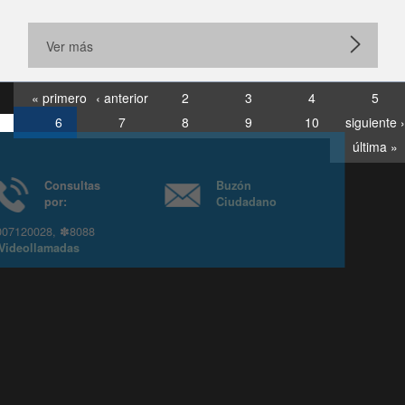
Ver más
« primero
‹ anterior
2
3
4
5
6
7
8
9
10
siguiente ›
última »
Consultas
Buzón
por:
Ciudadano
6007120028, ✽8088
y
Videollamadas