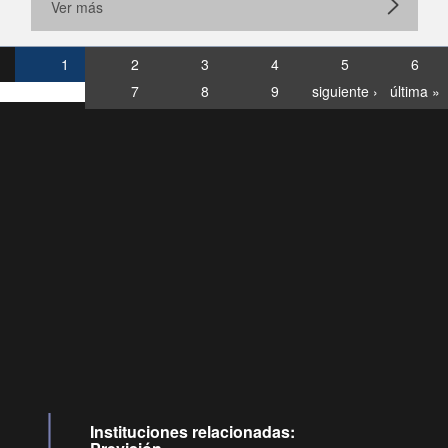
Ver más
1
2
3
4
5
6
7
8
9
siguiente ›
última »
Consultas
Buzón
por:
Ciudadano
6007120028, ✽8088
y
Videollamadas
Instituciones relacionadas: