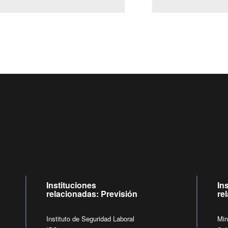
Centro de llamadas: 6007120028, Celular ✽8088 de lunes
09:00 a 18:00 horas y viernes de 09:00 a 17:00 horas.
de lunes a viernes de 09:00 a 17:00 horas
Videollamadas
Instituciones
In
relacionadas: Previsión
re
Instituto de Seguridad Laboral
Min