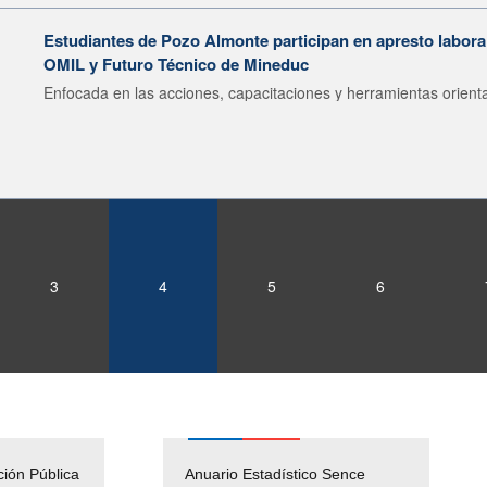
Estudiantes de Pozo Almonte participan en apresto labor
OMIL y Futuro Técnico de Mineduc
Enfocada en las acciones, capacitaciones y herramientas orienta
3
4
5
6
ción Pública
Empleos Públicos
Anuario Estadístico Sence
Solicitud Audiencias y