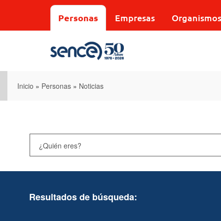
Pasar
al
Personas
Empresas
Organismo
contenido
principal
Inicio
»
Personas
»
Noticias
Resultados de búsqueda: