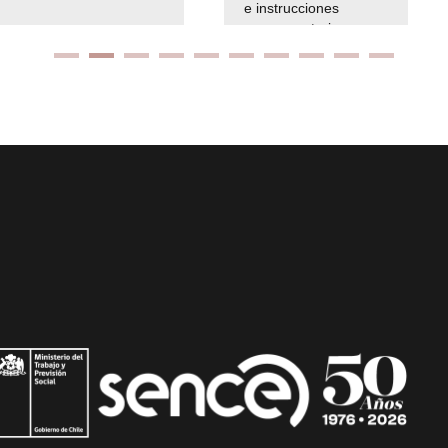
e instrucciones
presuspuetarias
Ir arriba