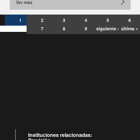
Ver más
1
2
3
4
5
6
7
8
9
siguiente ›
última »
Consultas
Buzón
por:
Ciudadano
6007120028, ✽8088
y
Videollamadas
Instituciones relacionadas: