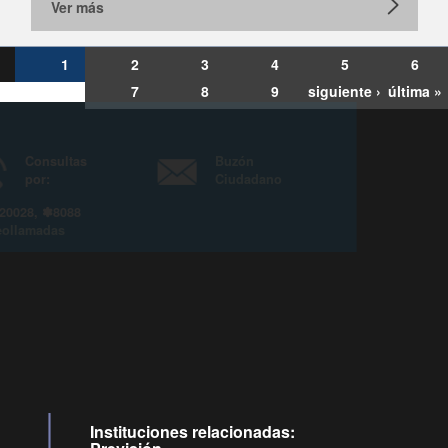
Ver más
1
2
3
4
5
6
7
8
9
siguiente ›
última »
Consultas
Buzón
por:
Ciudadano
6007120028, ✽8088
y
Videollamadas
Instituciones relacionadas: