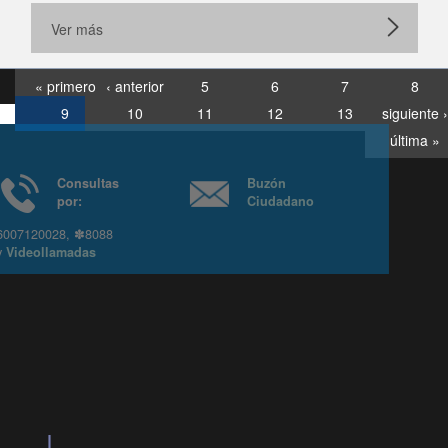
Ver más
« primero
‹ anterior
5
6
7
8
9
10
11
12
13
siguiente ›
última »
Consultas
Buzón
por:
Ciudadano
6007120028, ✽8088
y
Videollamadas