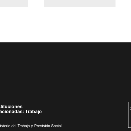
(Servicio Civil)
Ley Lobby
eves de
Ingrese su consulta al
Buzón Ciudadano
stituciones
lacionadas: Trabajo
isterio del Trabajo y Previsión Social