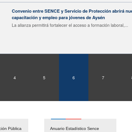
Convenio entre SENCE y Servicio de Protección abrirá nu
capacitación y empleo para jóvenes de Aysén
La alianza permitirá fortalecer el acceso a formación laboral,...
4
5
6
7
ción Pública
Empleos Públicos
Anuario Estadístico Sence
Solicitud Audiencias y