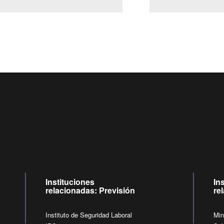
Centro de llamadas: 6007120028, Celular ✽8088 de lunes a ju
09:00 a 18:00 horas y viernes de 09:00 a 17:00 horas.
de lunes a viernes de 09:00 a 17:00 horas.
Videollamadas
Instituciones
In
relacionadas: Previsión
re
Instituto de Seguridad Laboral
Min