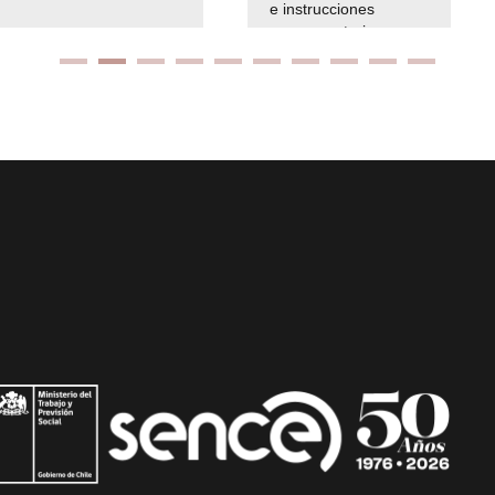
e instrucciones
presuspuetarias