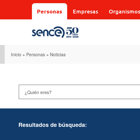
Pasar
al
Personas
Empresas
Organismo
contenido
principal
Inicio
»
Personas
»
Noticias
Resultados de búsqueda: