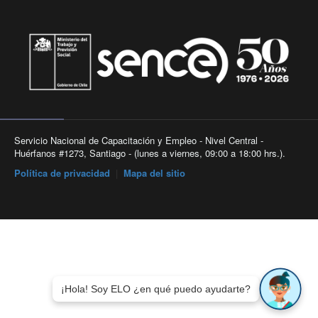
Servicio Nacional de Capacitación y Empleo - Nivel Central -
Huérfanos #1273, Santiago - (lunes a viernes, 09:00 a 18:00 hrs.).
Política de privacidad
|
Mapa del sitio
¡Hola! Soy ELO ¿en qué puedo ayudarte?