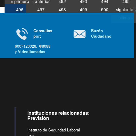
« primero
‹ anterior
492
493
494
495
496
497
498
499
500
siguiente ›
última »
Consultas
Buzón
por:
Ciudadano
6007120028, ✽8088
y
Videollamadas
Ir arriba
Instituciones relacionadas:
Previsión
Instituto de Seguridad Laboral