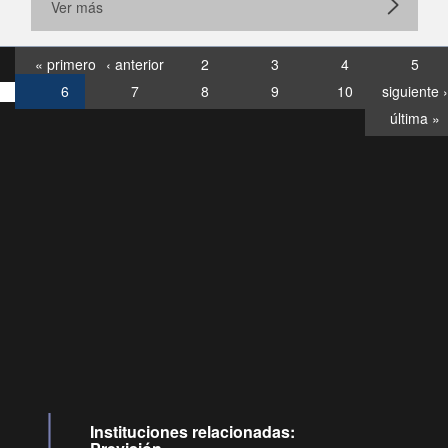
Ver más
« primero
‹ anterior
2
3
4
5
6
7
8
9
10
siguiente ›
última »
Consultas
Buzón
por:
Ciudadano
6007120028, ✽8088
y
Videollamadas
Instituciones relacionadas: