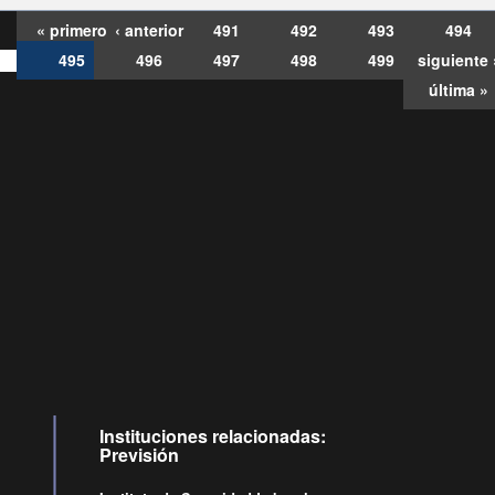
« primero
‹ anterior
491
492
493
494
495
496
497
498
499
siguiente 
última »
Consultas
Buzón
por:
Ciudadano
6007120028, ✽8088
y
Videollamadas
Instituciones relacionadas:
Previsión