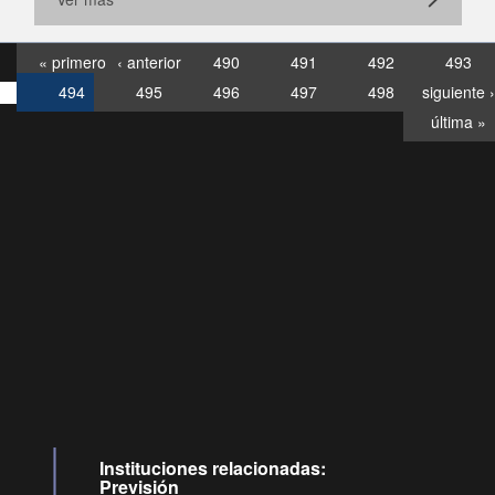
« primero
‹ anterior
490
491
492
493
494
495
496
497
498
siguiente ›
última »
Consultas
Buzón
por:
Ciudadano
6007120028, ✽8088
y
Videollamadas
Instituciones relacionadas:
Previsión