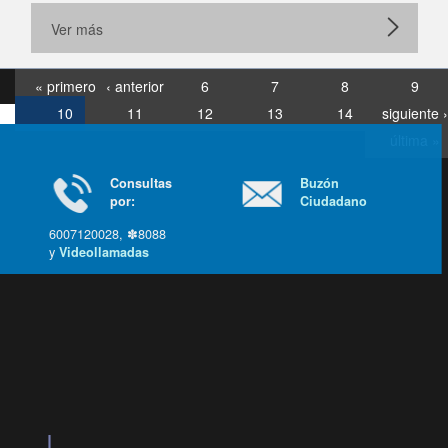
Ver más
« primero
‹ anterior
6
7
8
9
10
11
12
13
14
siguiente ›
última »
Consultas
Buzón
por:
Ciudadano
6007120028, ✽8088
y
Videollamadas
Ir arriba