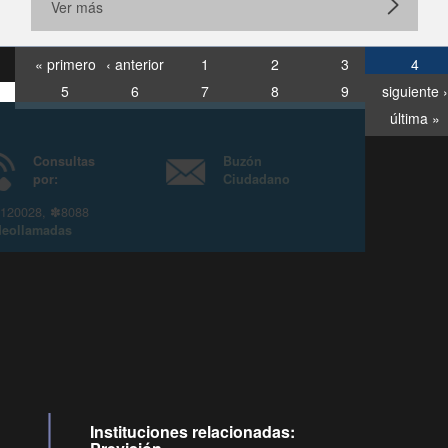
Ver más
« primero
‹ anterior
1
2
3
4
5
6
7
8
9
siguiente ›
última »
Consultas
Buzón
por:
Ciudadano
6007120028, ✽8088
y
Videollamadas
Instituciones relacionadas: