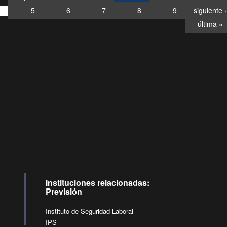
5
6
7
8
9
siguiente ›
última »
Consultas
Buzón
por:
Ciudadano
6007120028, ✽8088
y
Videollamadas
Instituciones relacionadas:
Previsión
Instituto de Seguridad Laboral
IPS