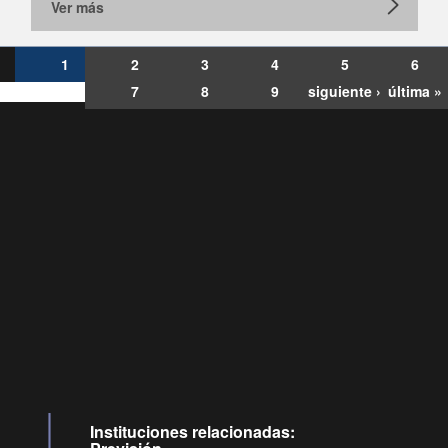
Ver más
1
2
3
4
5
6
7
8
9
siguiente ›
última »
Consultas
Buzón
por:
Ciudadano
6007120028, ✽8088
y
Videollamadas
Instituciones relacionadas: