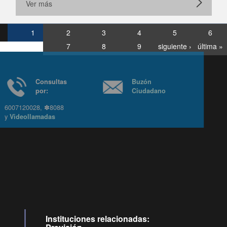
Ver más
1
2
3
4
5
6
7
8
9
siguiente ›
última »
Consultas
Buzón
por:
Ciudadano
6007120028, ✽8088
y
Videollamadas
Instituciones relacionadas: