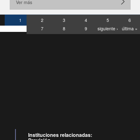
Ver más
1
2
3
4
5
6
7
8
9
siguiente ›
última »
Consultas
Buzón
por:
Ciudadano
07120028, ✽8088
ideollamadas
Instituciones relacionadas: