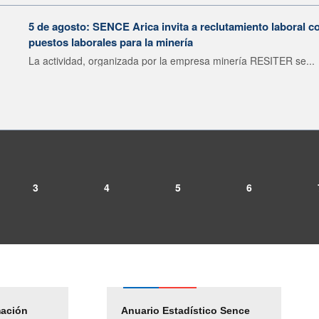
5 de agosto: SENCE Arica invita a reclutamiento laboral c
puestos laborales para la minería
La actividad, organizada por la empresa minería RESITER se...
3
4
5
6
mación
Empleos Públicos
Anuario Estadístico Sence
Solicitud Audiencias