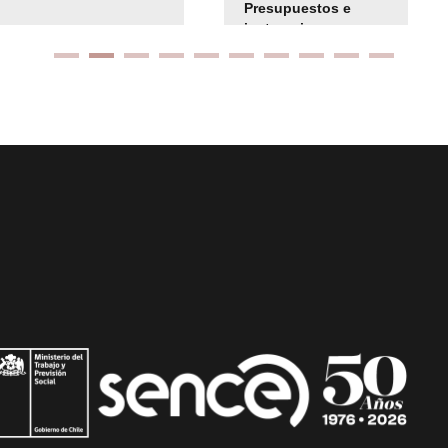
Presupuestos e
instrucciones
presuspuetarias