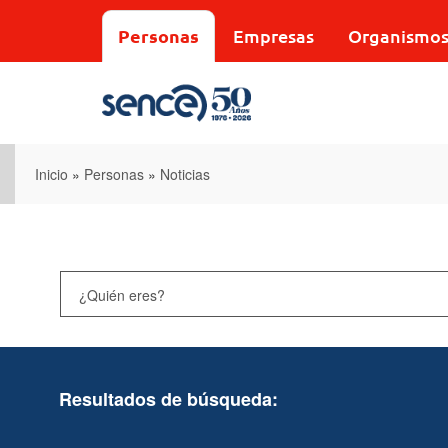
Pasar
al
Personas
Empresas
Organismo
contenido
principal
Inicio
»
Personas
»
Noticias
Resultados de búsqueda: