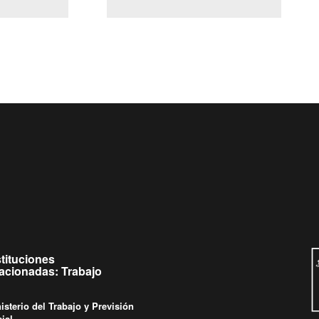
(Servicio Civil)
y Ley Lobby
 a jueves de
Ingrese su consulta al
Buzón Ciudadano
stituciones
lacionadas: Trabajo
isterio del Trabajo y Previsión
ial