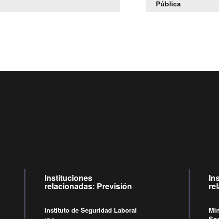
Pública
Centro de llamadas: 6007120028, Celular ✽8088 de lunes
09:00 a 18:00 horas y viernes de 09:00 a 17:00 horas.
Videollamadas
de lunes a viernes de 09:00 a 17:00 horas.
Instituciones
In
relacionadas: Previsión
re
Instituto de Seguridad Laboral
Min
Soc