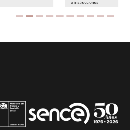
e instrucciones
presuspuetarias