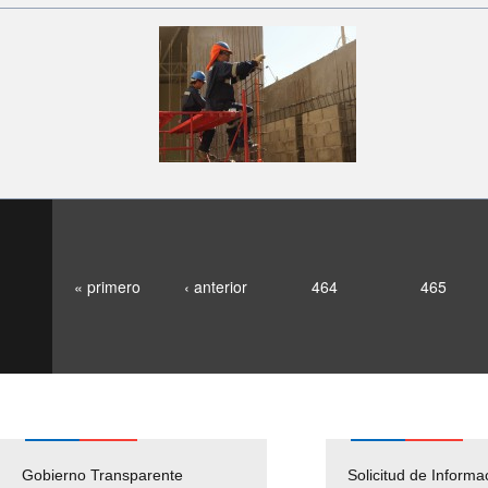
« primero
‹ anterior
464
465
Gobierno Transparente
Pago Proveedores
Solicitud de Informa