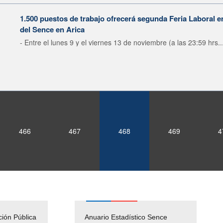
1.500 puestos de trabajo ofrecerá segunda Feria Laboral
del Sence en Arica
- Entre el lunes 9 y el viernes 13 de noviembre (a las 23:59 hrs..
466
467
468
469
4
ción Pública
Empleos Públicos
Anuario Estadístico Sence
Solicitud Audiencias y