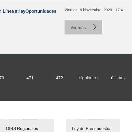
Viernes, 6 Noviembre, 2020 - 17:41
 en Línea #HayOportunidades
.
Ver más
70
471
472
siguiente ›
última »
OIRS Regionales
Ley de Presupuestos