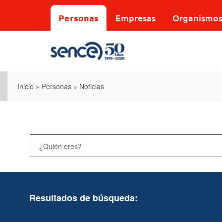
Pasar
al
Personas
Empresas
Organismo
contenido
principal
Inicio
»
Personas
»
Noticias
Resultados de búsqueda: