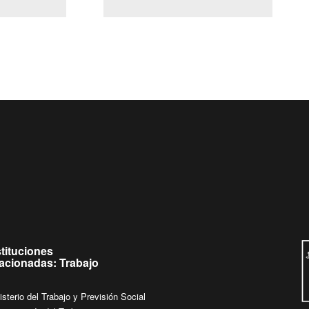
(Servicio Civil)
Ley Lobby
a jueves de
Ingrese su consulta al
Buzón Ciudadano
stituciones
lacionadas: Trabajo
isterio del Trabajo y Previsión Social