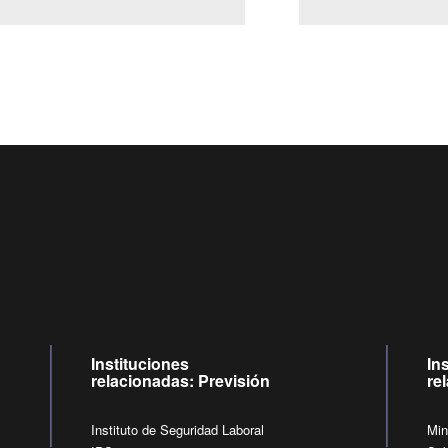
Centro de llamadas: 6007120028, Celular ✽8088 de lunes 
09:00 a 18:00 horas y viernes de 09:00 a 17:00 horas.
de lunes a viernes de 09:00 a 17:00 horas.
Videollamadas
Instituciones
In
relacionadas: Previsión
re
Instituto de Seguridad Laboral
Min