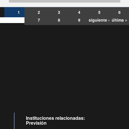
1
2
3
4
5
6
7
8
9
siguiente ›
última »
Consultas
Buzón
por:
Ciudadano
6007120028, ✽8088
y
Videollamadas
Instituciones relacionadas:
Previsión