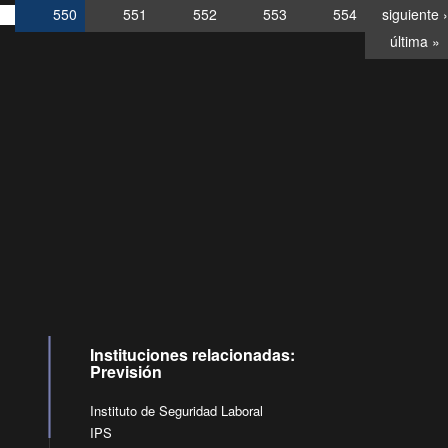
550
551
552
553
554
siguiente ›
última »
Consultas
Buzón
por:
Ciudadano
6007120028, ✽8088
y
Videollamadas
Instituciones relacionadas:
Previsión
Instituto de Seguridad Laboral
IPS