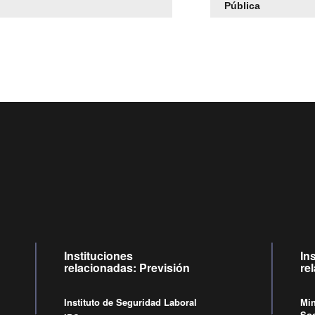
Pública
Centro de llamadas: 6007120028, Celular ✽8088 de lunes a ju
09:00 a 18:00 horas y viernes de 09:00 a 17:00 horas.
Videollamadas
de lunes a viernes de 09:00 a 17:00 horas.
Instituciones
In
relacionadas: Previsión
re
Instituto de Seguridad Laboral
Min
Soc