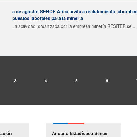
5 de agosto: SENCE Arica invita a reclutamiento laboral c
puestos laborales para la minería
La actividad, organizada por la empresa minería RESITER se...
3
4
5
6
mación
Empleos Públicos
Anuario Estadístico Sence
Solicitud Audiencias