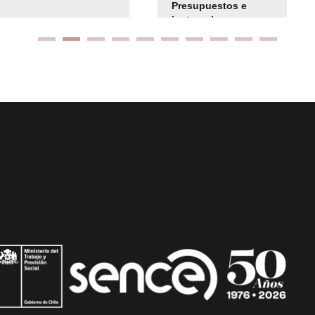
Presupuestos e
instrucciones
presuspuetarias