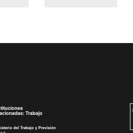
(Servicio Civil)
y Ley Lobby
eves de
Ingrese su consulta al
Buzón Ciudadano
stituciones
lacionadas: Trabajo
isterio del Trabajo y Previsión
ial