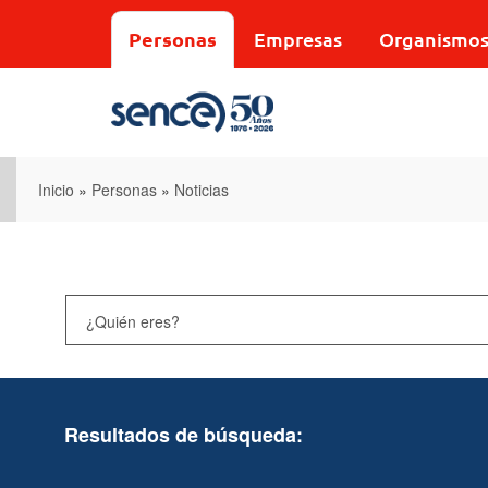
Pasar
al
Personas
Empresas
Organismo
contenido
principal
Inicio
»
Personas
»
Noticias
Resultados de búsqueda: