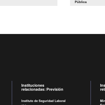
Pública
Centro de llamadas: 6007120028, Celular ✽8088 de lunes a j
09:00 a 18:00 horas y viernes de 09:00 a 17:00 horas.
Videollamadas
de lunes a viernes de 09:00 a 17:00 horas.
Instituciones
In
relacionadas: Previsión
re
Instituto de Seguridad Laboral
Min
Soc