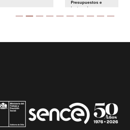
Presupuestos e
instrucciones
presuspuetarias