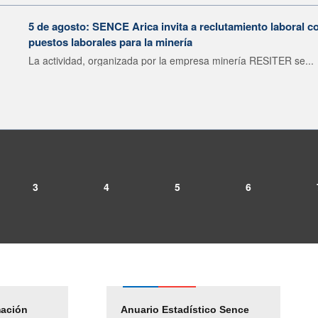
5 de agosto: SENCE Arica invita a reclutamiento laboral c
puestos laborales para la minería
La actividad, organizada por la empresa minería RESITER se...
3
4
5
6
mación
Empleos Públicos
Anuario Estadístico Sence
Solicitud Audiencias