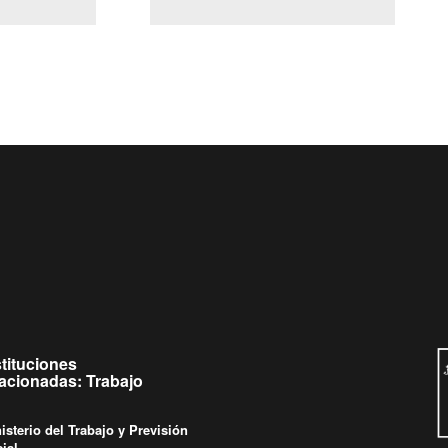
(Servicio Civil)
y Ley Lobby
ueves de
Ingrese su consulta al
Buzón Ciudadano
stituciones
lacionadas: Trabajo
isterio del Trabajo y Previsión
ial