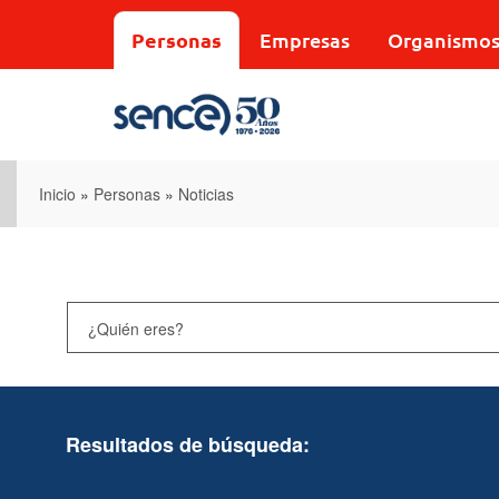
Pasar
al
Personas
Empresas
Organismo
contenido
principal
Inicio
»
Personas
»
Noticias
Resultados de búsqueda: