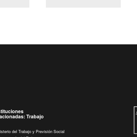
(Servicio Civil)
Ley Lobby
 jueves de
Ingrese su consulta al
Buzón Ciudadano
stituciones
lacionadas: Trabajo
isterio del Trabajo y Previsión Social