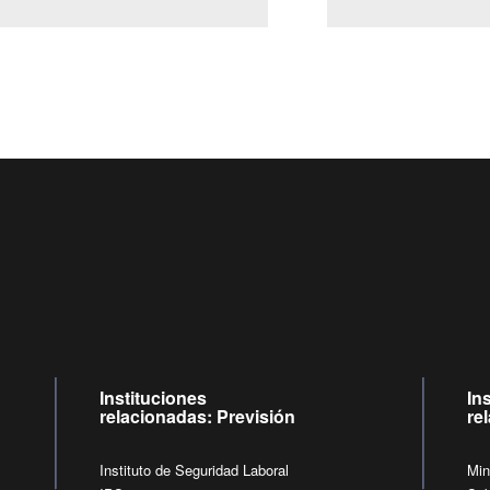
Centro de llamadas: 6007120028, Celular ✽8088 de lunes a
09:00 a 18:00 horas y viernes de 09:00 a 17:00 horas.
de lunes a viernes de 09:00 a 17:00 horas.
Videollamadas
Instituciones
In
relacionadas: Previsión
re
Instituto de Seguridad Laboral
Min