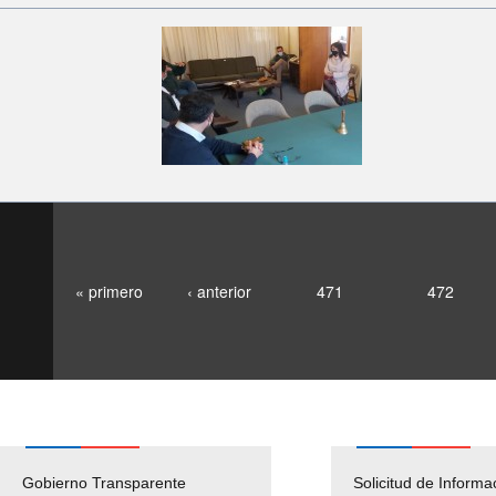
« primero
‹ anterior
471
472
Gobierno Transparente
Pago Proveedores
Solicitud de Informa