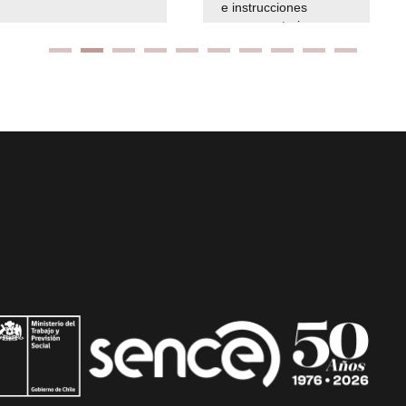
e instrucciones
presuspuetarias