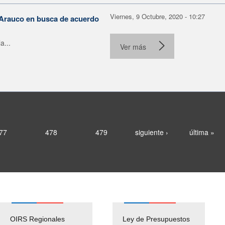
Viernes, 9 Octubre, 2020 - 10:27
 Arauco en busca de acuerdo
a...
Ver más
77
478
479
siguiente ›
última »
OIRS Regionales
Ley de Presupuestos