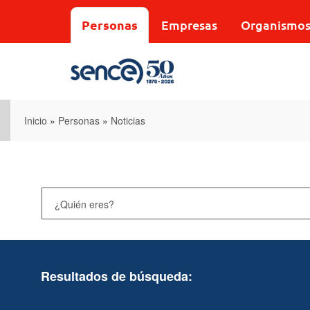
Pasar
al
Personas
Empresas
Organismo
contenido
principal
Inicio
»
Personas
»
Noticias
Resultados de búsqueda: