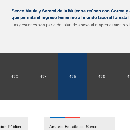
Sence Maule y Seremi de la Mujer se reúnen con Corma y
que permita el ingreso femenino al mundo laboral forestal
Las gestiones son parte del plan de apoyo al emprendimiento y l
473
474
475
476
4
ción Pública
Empleos Públicos
Anuario Estadístico Sence
Solicitud Audiencias y