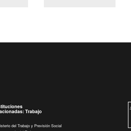
(Servicio Civil)
Ley Lobby
eves de
Ingrese su consulta al
Buzón Ciudadano
stituciones
lacionadas: Trabajo
isterio del Trabajo y Previsión Social