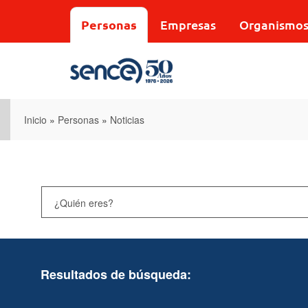
Pasar
al
Personas
Empresas
Organismo
contenido
principal
Inicio
»
Personas
»
Noticias
Resultados de búsqueda: