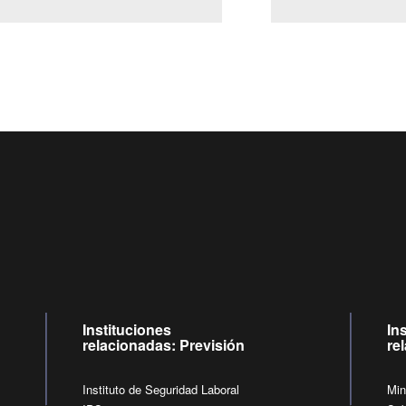
Centro de llamadas: 6007120028, Celular ✽8088 de lunes a ju
09:00 a 18:00 horas y viernes de 09:00 a 17:00 horas.
de lunes a viernes de 09:00 a 17:00 horas.
Videollamadas
Instituciones
In
relacionadas: Previsión
re
Instituto de Seguridad Laboral
Min