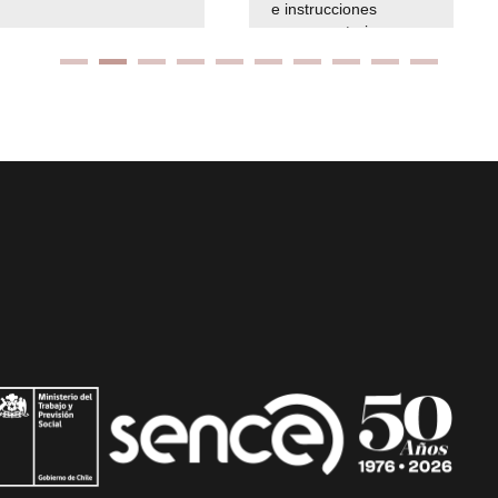
e instrucciones
presuspuetarias