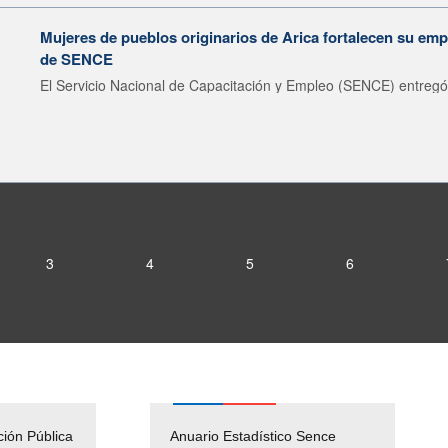
Mujeres de pueblos originarios de Arica fortalecen su emp
de SENCE
El Servicio Nacional de Capacitación y Empleo (SENCE) entregó 
3
4
5
6
ción Pública
Empleos Públicos
Anuario Estadístico Sence
Solicitud Audiencias y